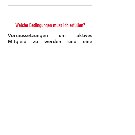
Welche Bedingungen muss ich erfüllen?
Vorraussetzungen um aktives
Mitgleid zu werden sind eine
gesundheitliche Eignung und Spaß
an der Sache.
Zum Beitrittsformular
Zum Dienstplan
kontakt@feuerwehr-Idensen.de